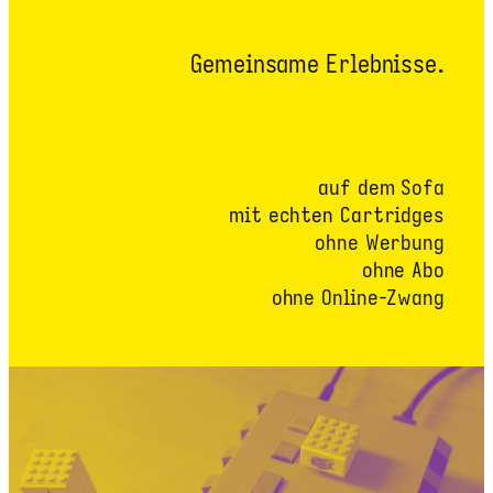
Gemeinsame Erlebnisse.
auf dem Sofa
mit echten Cartridges
ohne Werbung
ohne Abo
ohne Online-Zwang